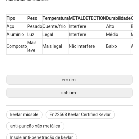
Tipo
Peso
Temperatura
METALDETECTION
Durabilidade
Cus
Aço
Pesado
Quente/frio
Interfere
Alto
Bai
Alumínio
Luz
Legal
Interfere
Médio
Méd
Mais
Composto
Mais legal
Não interfere
Baixo
Alto
leve
em um:
sob um:
kevlar midsole
En22568 Kevlar Certified Kevlar
anti-punção não metálica
Insole anti-penetração de kevlar