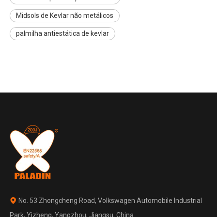
Midsols de Kevlar não metálicos
palmilha antiestática de kevlar
No. 53 Zhongcheng Road, Volkswagen Automobile Industrial

Park, Yizheng, Yangzhou, Jiangsu, China