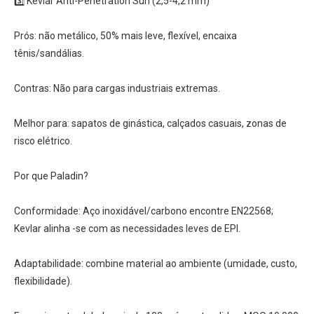
3️⃣ Kevlar Anti-Penetration Sun (2,5-4,2 mm)
Prós: não metálico, 50% mais leve, flexível, encaixa
tênis/sandálias.
Contras: Não para cargas industriais extremas.
Melhor para: sapatos de ginástica, calçados casuais, zonas de
risco elétrico.
Por que Paladin?
Conformidade: Aço inoxidável/carbono encontre EN22568;
Kevlar alinha -se com as necessidades leves de EPI.
Adaptabilidade: combine material ao ambiente (umidade, custo,
flexibilidade).